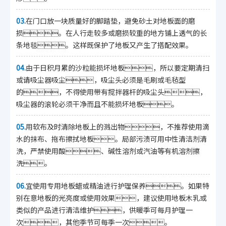
03.
在门口放一块质量好的脚踏垫，避免砂土对地板面的磨
损。在人行走较多或磨损较重的地方铺上透气的长
条地毯。这样既保护了地板又产生了搭配效果。
04.
由于日积月累的沙粒能损坏地板，所以要定期清扫
或请吸尘器吸尘，吸尘头必须是毛刷或毛毡型
的，不得使用带有搅拌器杆的吸尘头，
吸尘器的滚轮必须干净而且不能损坏地板。
05.
用软布及时清除地板上的溅出物，不推荐使用滴
水的抹布、拖布擦拭地板。局部污渍可用中性清洁剂清
洗，严禁使用酸、碱性溶剂或汽油等有机溶剂擦
洗。
06.
宜使用专用地板蜡或精油进行护理保养。如果特
别在意地板的光亮度或使用效果，建议使用地板木乳或
类似的产品进行清洁维护，供暖季可每月护理一
次，其他季节可每季一次。