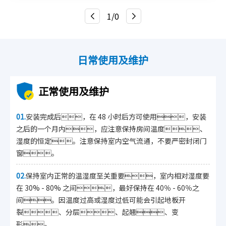
意式轻奢系列
田园系列
浮世绘系列
1/0
真木纹系列
印记时代系列
地暖专用地板
倍护地板
防水地板
M系星座地板系列
唐之韵系列
国风茗木系列
原木生活系列
日常使用及维护
柔石木纹系列
柔石石纹系列
DB官方网站超次元
WOO乌金木系列
正常使用及维护
印橡派系列
三拼花系列
EB科技地板系列
艺数系列
美蜡德系列
颜值时代系列
01.
安装完成后，在 48 小时后方可使用，安装
之后的一个月内，应注意保持房间温度、
顶层设计
奇迹时光
金丝木
超级地板系列
湿度的恒定。注意保持室内空气流通，不要严密封闭门
1515系列
窗。
02.
保持室内正常的温湿度至关重要，室内相对湿度要
在 30% - 80% 之间，最好保持在 40％ - 60％之
间。因温度过高或湿度过低可能会引起地板开
裂、分层、起翘、变
形。