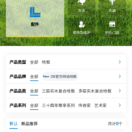
京东
天猫
配件
使用及维护
附近门店
产品类型
全部
地板
产品品牌
全部
DB官方网站地板
DB官方网站康逸
嘉兰奇
产品品类
全部
三层实木复合地板
多层实木复合地板
强化地板
独体实木地板
DB官方网站柔石
宅小象
产品系列
全部
三十周年尊享系列
传奇家
艺术家
DB官方网站超次元
新科技地板
超级地板
理想家
乐享家
整木芯系列
高级灰系列
整芯实木复合地板
默认
新品推荐
共计
0
个
第五大道系列
庆典系列
轻享系列