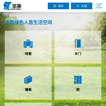
海外
大陆
承载
绿色人居
生活空间
地板
木门
墙板
柜